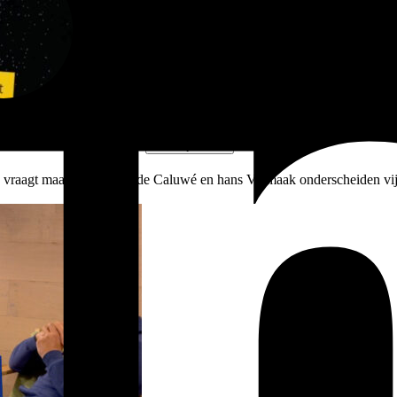
Bekijk video
 en vraagt maatwerk. Leon de Caluwé en hans Vermaak onderscheiden vij
.