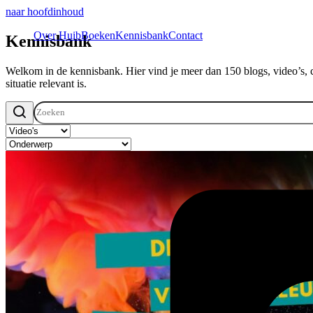
naar hoofdinhoud
Over Huib
Boeken
Kennisbank
Contact
Kennisbank
Welkom in de kennisbank. Hier vind je meer dan 150 blogs, video’s, c
situatie relevant is.