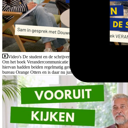
Video's
De student en de schrijver
Om het boek Verandercommunicatie interessant te maken voor student
hiervan hadden beiden regelmatig gesprekken over het boek. De feedb
bureau Orange Otters en is daar nu junior adviseur. Het fragment is o