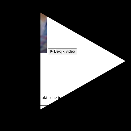
Bekijk video
oek belanden. Plus praktische tools die je nergens anders vindt.
Meld je aan