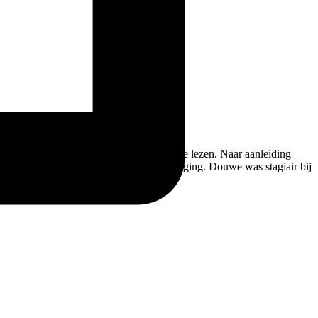
izen gevraagd een eerste versie tegen te lezen. Naar aanleiding
ters interviewt hen beiden over hoe dat ging. Douwe was stagiair bij
s.