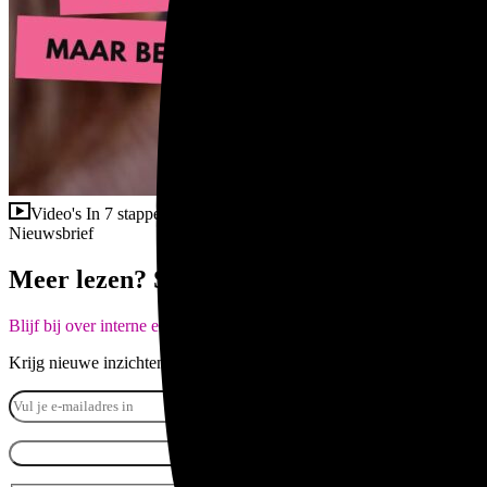
Video's
In 7 stappen naar betere interne communicatie
Nieuwsbrief
Meer lezen? Schrijf hier in.
Blijf bij over interne en verandercommunicatie
Krijg nieuwe inzichten over verandercommunicatie voordat ze in een b