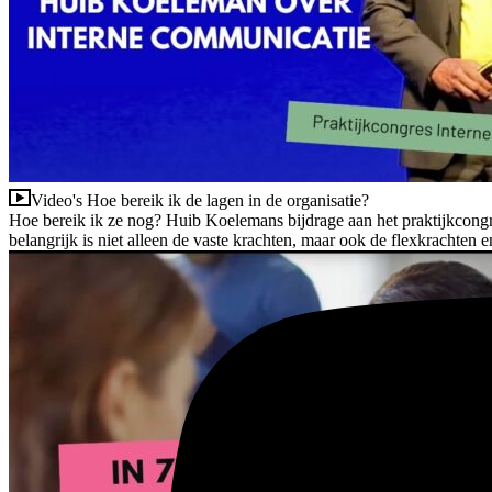
Video's
Hoe bereik ik de lagen in de organisatie?
Hoe bereik ik ze nog? Huib Koelemans bijdrage aan het praktijkcongr
belangrijk is niet alleen de vaste krachten, maar ook de flexkrachten