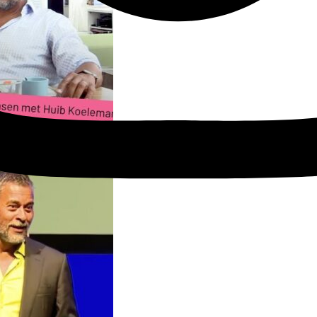
Bekijk video
 en de stakeholders?