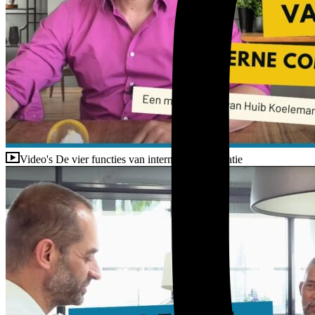
Video's
De vier functies van interne communicatie