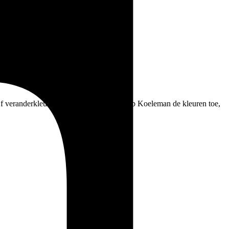
f veranderkleuren. In deze video ligt Huib Koeleman de kleuren toe,