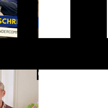
Bekijk video
en communicatie, heeft schrijver Huib Koeleman, student Douwe Dijkhu
ack heeft Huib verwerkt in een eindversie. Sam Megally van Orange Ot
nderdeel van een langer interview in het teken van 10 jaar Orange Otter