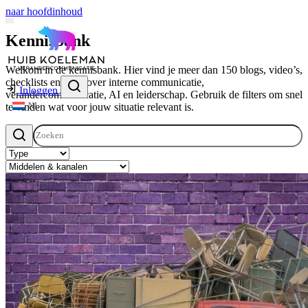
naar hoofdinhoud
Kennisbank
Welkom in de kennisbank. Hier vind je meer dan 150 blogs, video’s,
checklists en tools over interne communicatie,
Inloggen
verandercommunicatie, AI en leiderschap. Gebruik de filters om snel
te vinden wat voor jouw situatie relevant is.
NL