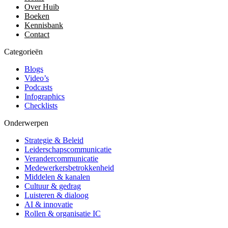
Over Huib
Boeken
Kennisbank
Contact
Categorieën
Blogs
Video’s
Podcasts
Infographics
Checklists
Onderwerpen
Strategie & Beleid
Leiderschapscommunicatie
Verandercommunicatie
Medewerkersbetrokkenheid
Middelen & kanalen
Cultuur & gedrag
Luisteren & dialoog
AI & innovatie
Rollen & organisatie IC